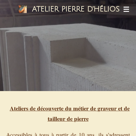
Passer
ATELIER PIERRE D'HÉLIOS
au
contenu
principal
Ateliers de découverte du métier de graveur et de
tailleur de pierre
Accessibles à tous à partir de 10 ans, ils s'adressent