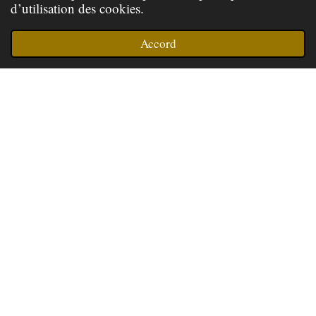
d’utilisation des cookies.
Accord
L'essentiel de mon activité s'inscrit dans la gravure de
lettres et de signes. Je réalise tout à la main, de
l'ébauche au dessin de composition sur papier, puis
au tracé sur la pierre qui mène à la gravure. Je suis
également tailleur de pierre et à ce titre j'interviens sur
du bâti pour restaurer murs en pierres, escaliers,