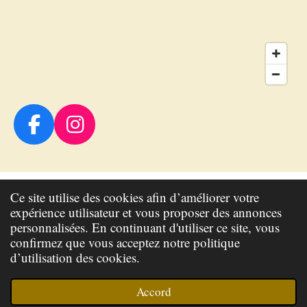
F
I
a
n
c
s
e
t
Ce site utilise des cookies afin d’améliorer votre
b
a
Mentions légales : Christian Kouyoumdjian, 23 rue du Neulos
expérience utilisateur et vous proposer des annonces
o
g
personnalisées. En continuant d'utiliser ce site, vous
66740 Laroque-des-albères, entreprise individuelle SIRET
confirmez que vous acceptez notre politique
o
r
90119259100013
d’utilisation des cookies.
k
a
Hébergeur Webador, Torenallee 20 5617 BC Eindhoven, Pays-
m
Accord
Bas.