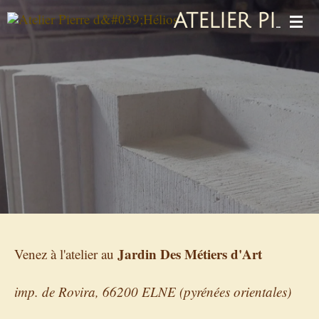
Passer
ATELIER PIERRE D'HÉLIOS
au
contenu
principal
Jardin Des Métiers d'Art
Venez à l'atelier au
imp. de Rovira, 66200 ELNE (pyrénées orientales)